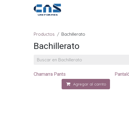
Ir al contenido
Inicio
Escuelas
Empres
Productos
Bachillerato
Bachillerato
Chamarra Pants
Pantal
Agregar al carrito