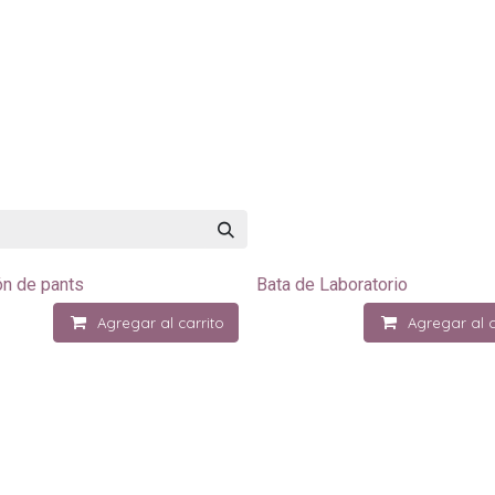
as
Contacto
Nosotros
Políticas de Venta
Contáctenos
ón de pants
Bata de Laboratorio
Agregar al carrito
Agregar al c